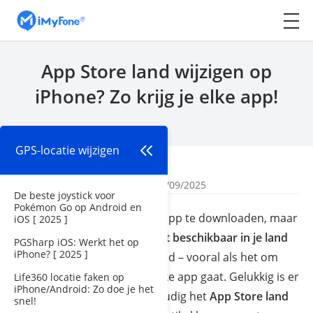
App Store land wijzigen op
iPhone? Zo krijg je elke app!
GPS-locatie wijzigen
Begin
>
GPS-locatie wijzigen
Door
Mila Bilien
| Bijgewerkt: 12/09/2025
De beste joystick voor
Pokémon Go op Android en
Heb je ooit geprobeerd een app te downloaden, maar
iOS [ 2025 ]
kreeg je de melding:
“app niet beschikbaar in je land
PGSharp iOS: Werkt het op
iPhone? [ 2025 ]
op iPhone”
? Super frustrerend – vooral als het om
een populaire of noodzakelijke app gaat. Gelukkig is er
Life360 locatie faken op
iPhone/Android: Zo doe je het
een oplossing: je kunt eenvoudig het
App Store land
snel!