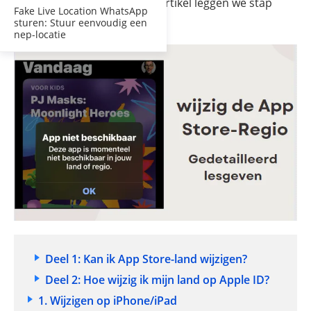
wijzigen op je iPhone
. In dit artikel leggen we stap
Fake Live Location WhatsApp
voor stap uit hoe dat werkt.
sturen: Stuur eenvoudig een
nep-locatie
Deel 1: Kan ik App Store-land wijzigen?
Deel 2: Hoe wijzig ik mijn land op Apple ID?
1. Wijzigen op iPhone/iPad