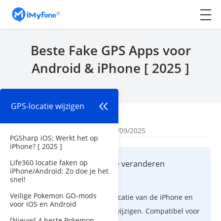
Beste Fake GPS Apps voor
Android & iPhone [ 2025 ]
GPS-locatie wijzigen
Begin
>
GPS-locatie wijzigen
Door
Mila Bilien
| Bijgewerkt: 16/09/2025
PGSharp iOS: Werkt het op
iPhone? [ 2025 ]
Life360 locatie faken op
iMyFone AnyTo - locatie veranderen
iPhone/Android: Zo doe je het
Android/iOS
snel!
Veilige Pokemon GO-mods
Effectief hulpmiddel om de locatie van de iPhone en
voor iOS en Android
Android mobiele telefoon te wijzigen. Compatibel voor
[Nieuw] 4 beste Pokemon-