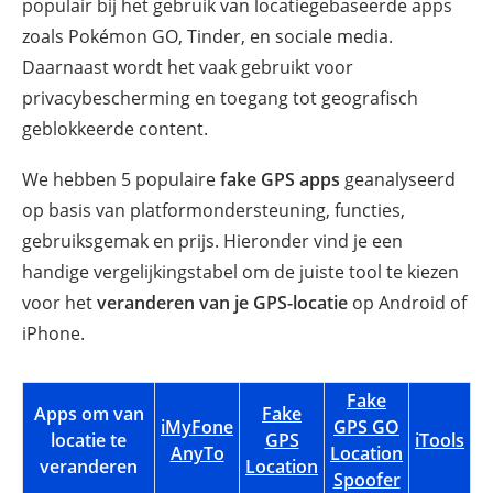
populair bij het gebruik van locatiegebaseerde apps
zoals Pokémon GO, Tinder, en sociale media.
Daarnaast wordt het vaak gebruikt voor
privacybescherming en toegang tot geografisch
geblokkeerde content.
We hebben 5 populaire
fake GPS apps
geanalyseerd
op basis van platformondersteuning, functies,
gebruiksgemak en prijs. Hieronder vind je een
handige vergelijkingstabel om de juiste tool te kiezen
voor het
veranderen van je GPS-locatie
op Android of
iPhone.
Fake
Apps om van
Fake
iMyFone
GPS GO
locatie te
GPS
iTools
S
AnyTo
Location
veranderen
Location
Spoofer