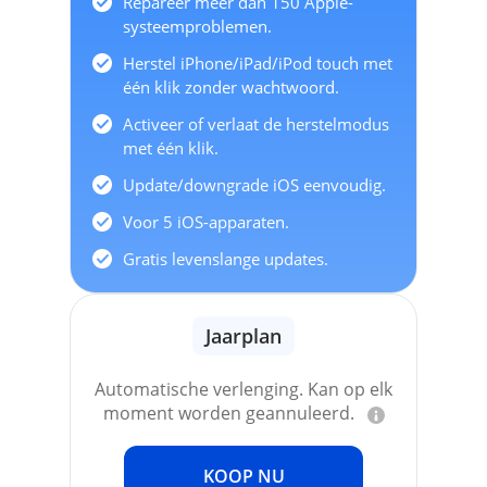
Repareer meer dan 150 Apple-
systeemproblemen.
Herstel iPhone/iPad/iPod touch met
één klik zonder wachtwoord.
Activeer of verlaat de herstelmodus
met één klik.
Update/downgrade iOS eenvoudig.
Voor 5 iOS-apparaten.
Gratis levenslange updates.
Jaarplan
Automatische verlenging. Kan op elk
moment worden geannuleerd.
KOOP NU