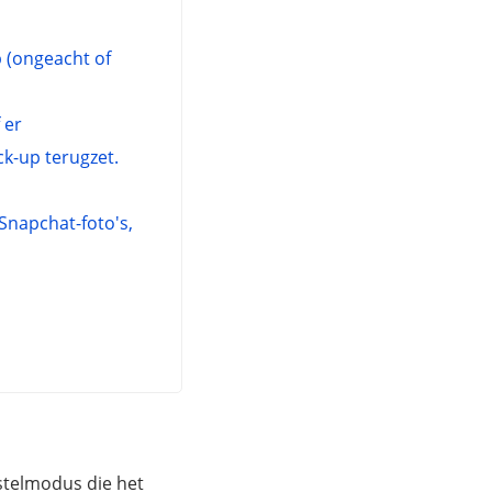
 (ongeacht of
 er
ck-up terugzet.
 Snapchat-foto's,
stelmodus die het