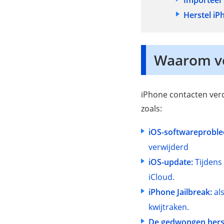
Importeer
Herstel iP
Waarom ve
iPhone contacten verdw
zoals:
iOS-softwareprobl
verwijderd
iOS-update:
Tijdens 
iCloud.
iPhone Jailbreak:
als
kwijtraken.
De gedwongen herst