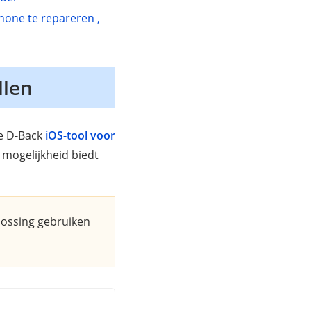
hone te repareren ,
llen
ne D-Back
iOS-tool voor
e mogelijkheid biedt
plossing gebruiken