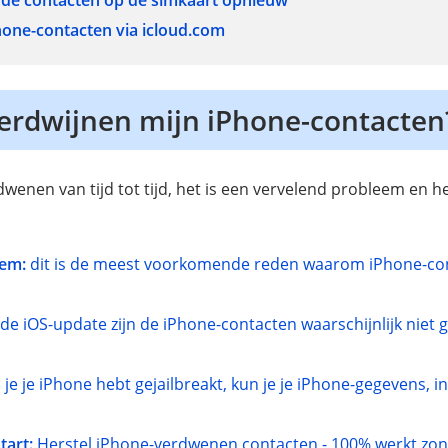
 de contacten op de simkaart opnieuw
hone-contacten via icloud.com
rdwijnen mijn iPhone-contacten
enen van tijd tot tijd, het is een vervelend probleem en he
eem:
dit is de meest voorkomende reden waarom iPhone-con
de iOS-update zijn de iPhone-contacten waarschijnlijk niet
 je je iPhone hebt gejailbreakt, kun je je iPhone-gegevens, i
art:
Herstel iPhone-verdwenen contacten - 100% werkt zo