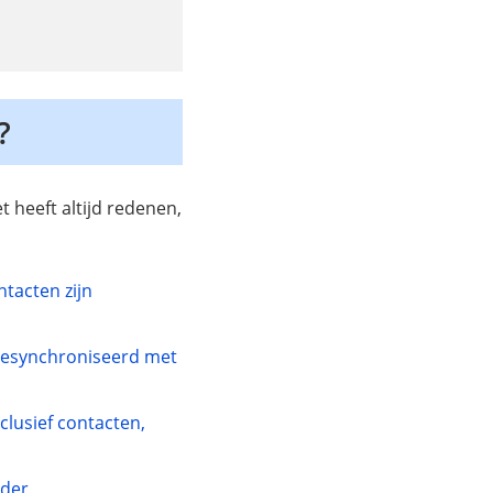
?
t heeft altijd redenen,
tacten zijn
 gesynchroniseerd met
nclusief contacten,
nder