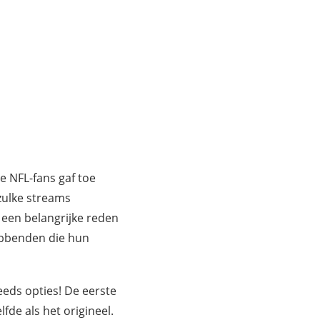
e NFL-fans gaf toe
zulke streams
s een belangrijke reden
ebbenden die hun
teeds opties! De eerste
lfde als het origineel.