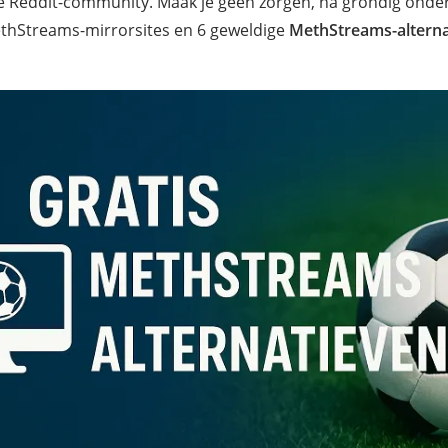
de Reddit-community. Maak je geen zorgen, na grondig onderz
hStreams-mirrorsites en 6 geweldige
MethStreams-alterna