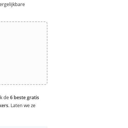
ergelijkbare
ok de
6 beste gratis
kers
. Laten we ze