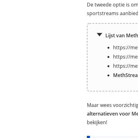
De tweede optie is o
sportstreams aanbie
Lijst van Met
https://me
https://me
https://me
MethStrea
Maar wees voorzichtig
alternatieven voor M
bekijken!