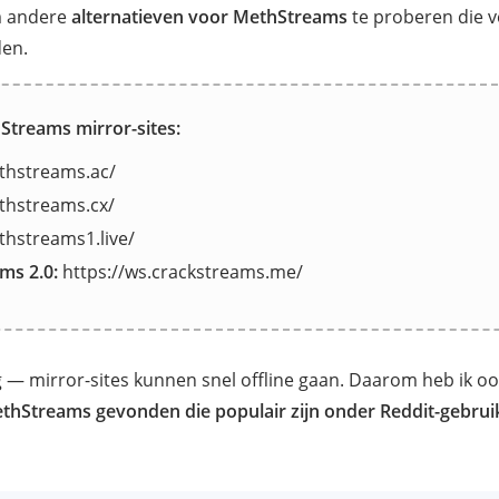
m andere
alternatieven voor MethStreams
te proberen die v
den.
hStreams mirror-sites:
thstreams.ac/
thstreams.cx/
thstreams1.live/
ms 2.0:
https://ws.crackstreams.me/
 — mirror-sites kunnen snel offline gaan. Daarom heb ik o
ethStreams gevonden die populair zijn onder Reddit-gebrui