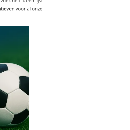
oek heb ik een lijst
tieven
voor al onze