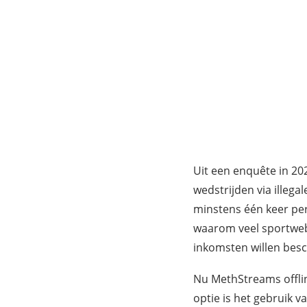
Uit een enquête in 20
wedstrijden via illega
minstens één keer per 
waarom veel sportweb
inkomsten willen bes
Nu MethStreams offlin
optie is het gebruik v