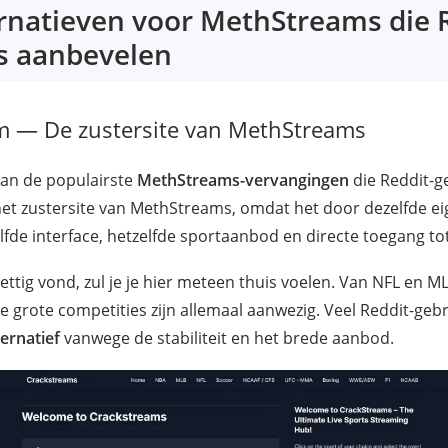
ernatieven voor MethStreams die 
s aanbevelen
 — De zustersite van MethStreams
van de populairste
MethStreams-vervangingen
die Reddit-g
het zustersite van MethStreams, omdat het door dezelfde e
elfde interface, hetzelfde sportaanbod en directe toegang tot
ttig vond, zul je je hier meteen thuis voelen. Van NFL en M
e grote competities zijn allemaal aanwezig. Veel Reddit-ge
ternatief
vanwege de stabiliteit en het brede aanbod.