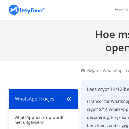
Herst
Hoe ms
open
Begin
>
WhatsApp Tr
Lees crypt 14/12-b
WhatsApp Trucjes
iTransor for WhatsAp
crypt12/14 WhatsApp-
WhatsApp-back-up wordt
decodering. En je k
niet uitgevoerd
berichten zonder gege