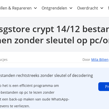
ellen & Repareren
Ontgrendelen
Overdracht
gstore crypt 14/12 besta
en zonder sleutel op pc/o
ucjes
Door
Mila Bilien
estanden rechtstreeks zonder sleutel of decodering
p het is een efficiënt programma om
Pr
bestanden op pc te lezen zonder
unt een back-up maken van oude WhatsApp-
vens te verliezen.