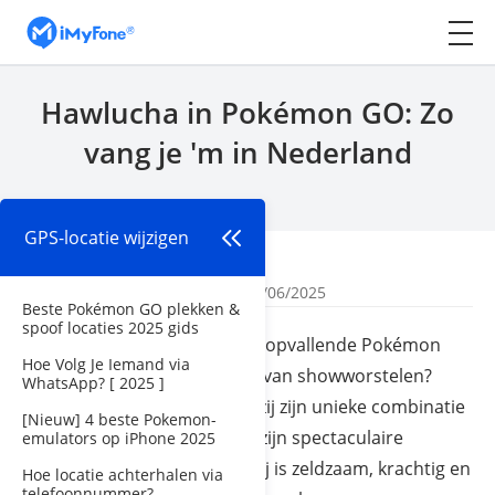
Hawlucha in Pokémon GO: Zo
vang je 'm in Nederland
GPS-locatie wijzigen
Begin
>
GPS-locatie wijzigen
Door
Mila Bilien
| Bijgewerkt: 05/06/2025
Beste Pokémon GO plekken &
spoof locaties 2025 gids
Wist je dat een van de meest opvallende Pokémon
Hoe Volg Je Iemand via
geïnspireerd is op de wereld van showworstelen?
WhatsApp? [ 2025 ]
Hawlucha
springt eruit dankzij zijn unieke combinatie
[Nieuw] 4 beste Pokemon-
van Vecht- en Vlieg-types én zijn spectaculaire
emulators op iPhone 2025
animaties in Pokémon GO. Hij is zeldzaam, krachtig en
Hoe locatie achterhalen via
telefoonnummer?