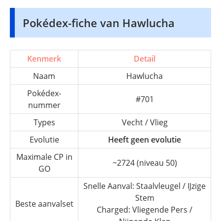
Pokédex-fiche van Hawlucha
Kenmerk
Detail
Naam
Hawlucha
Pokédex-
#701
nummer
Types
Vecht / Vlieg
Evolutie
Heeft geen evolutie
Maximale CP in
~2724 (niveau 50)
GO
Snelle Aanval: Staalvleugel / IJzige
Stem
Beste aanvalset
Charged: Vliegende Pers /