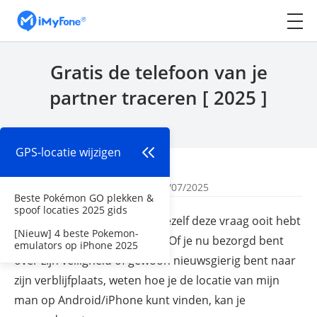
Gratis de telefoon van je
partner traceren [ 2025 ]
GPS-locatie wijzigen
Begin
>
GPS-locatie wijzigen
Door
Mila Bilien
| Bijgewerkt: 22/07/2025
Beste Pokémon GO plekken &
spoof locaties 2025 gids
Waar is mijn man nu?
Als je jezelf deze vraag ooit hebt
[Nieuw] 4 beste Pokemon-
gesteld, ben je niet de enige. Of je nu bezorgd bent
emulators op iPhone 2025
over zijn veiligheid of gewoon nieuwsgierig bent naar
zijn verblijfplaats, weten hoe je de locatie van mijn
man op Android/iPhone kunt vinden, kan je