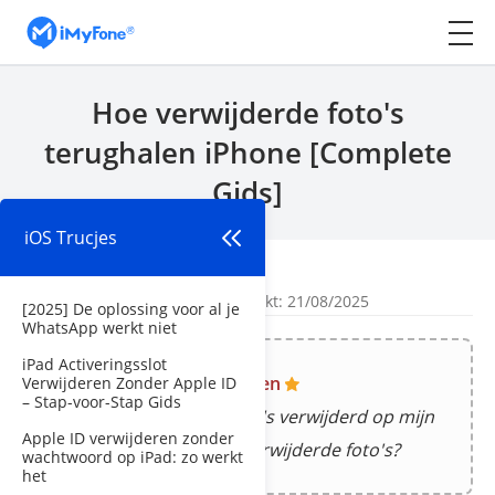
Hoe verwijderde foto's
terughalen iPhone [Complete
Gids]
iOS Trucjes
Begin
>
iOS Trucjes
Door
Maarten Smeets
| Bijgewerkt: 21/08/2025
[2025] De oplossing voor al je
WhatsApp werkt niet
iPad Activeringsslot
Gebruikers problemen
Verwijderen Zonder Apple ID
– Stap-voor-Stap Gids
Ik heb per ongeluk foto's verwijderd op mijn
Apple ID verwijderen zonder
iPhone. Waar vind ik verwijderde foto's?
wachtwoord op iPad: zo werkt
het