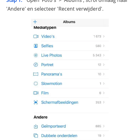
Stap 1.
Open 'Foto's' > 'Albums', scrol omlaag naar
'Andere' en selecteer 'Recent verwijderd'.