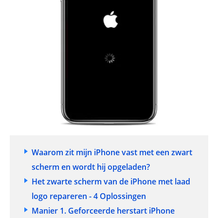
Waarom zit mijn iPhone vast met een zwart
scherm en wordt hij opgeladen?
Het zwarte scherm van de iPhone met laad
logo repareren - 4 Oplossingen
Manier 1. Geforceerde herstart iPhone