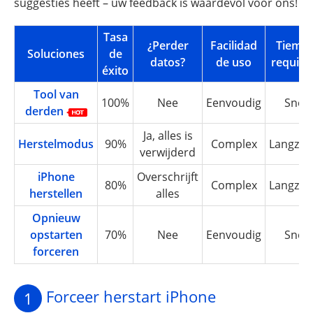
suggesties heeft – uw feedback is waardevol voor ons!
Tasa
¿Perder
Facilidad
Tiemp
Soluciones
de
datos?
de uso
requiri
éxito
Tool van
100%
Nee
Eenvoudig
Snel
derden
Ja, alles is
Herstelmodus
90%
Complex
Langza
verwijderd
iPhone
Overschrijft
80%
Complex
Langza
herstellen
alles
Opnieuw
opstarten
70%
Nee
Eenvoudig
Snel
forceren
Forceer herstart iPhone
1