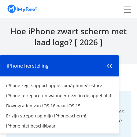
Hoe iPhone zwart scherm met
laad logo? [ 2026 ]
iOS Trucjes
iPhone herstelling
Begin
>
iOS Trucjes
Door
Mila Bilien
| Bijgewerkt: 18/03/2025
iPhone zegt support.apple.com/iphone/restore
iPhone te repareren wanneer deze in de appel blijft
Gebruikersvraag
Downgraden van iOS 16 naar iOS 15
Mijn iPhone 16/15 zwart scherm en cirkel die zes
Er zijn strepen op mijn iPhone-scherm!
uur ronddraait, het heeft nog nooit een update
iPhone niet beschikbaar
als deze nodig gehad, weet iemand hoe dit te