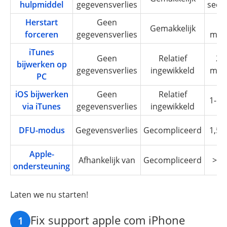
hulpmiddel
gegevensverlies
seco
Herstart
Geen
5-
Gemakkelijk
forceren
gegevensverlies
min
iTunes
Geen
Relatief
25
bijwerken op
gegevensverlies
ingewikkeld
min
PC
iOS bijwerken
Geen
Relatief
1-1,
via iTunes
gegevensverlies
ingewikkeld
DFU-modus
Gegevensverlies
Gecompliceerd
1,5-
Apple-
Afhankelijk van
Gecompliceerd
> 1
ondersteuning
Laten we nu starten!
Fix support apple com iPhone
1