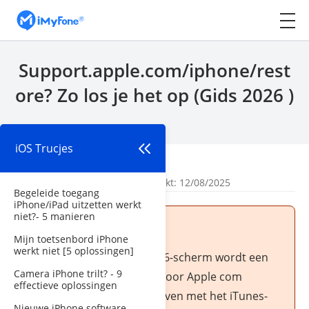
Support.apple.com/iphone/rest
ore? Zo los je het op (Gids 2026 )
iOS Trucjes
Begin
>
iOS Trucjes
Door
Maarten Smeets
| Bijgewerkt: 12/08/2025
Begeleide toegang
iPhone/iPad uitzetten werkt
niet?- 5 manieren
Vragen:
Mijn toetsenbord iPhone
werkt niet [5 oplossingen]
Boven aan mijn iPhone 16-scherm wordt een
Camera iPhone trilt? - 9
ondersteuningsscherm voor Apple com
effectieve oplossingen
iPhone-herstel weergegeven met het iTunes-
Nieuwe iPhone software-