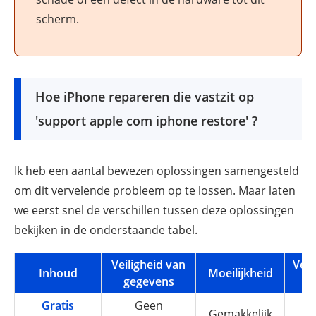
scherm.
Hoe iPhone repareren die vastzit op
'support apple com iphone restore' ?
Ik heb een aantal bewezen oplossingen samengesteld
om dit vervelende probleem op te lossen. Maar laten
we eerst snel de verschillen tussen deze oplossingen
bekijken in de onderstaande tabel.
Veiligheid van
Vere
Inhoud
Moeilijkheid
gegevens
ti
Gratis
Geen
5-
Gemakkelijk