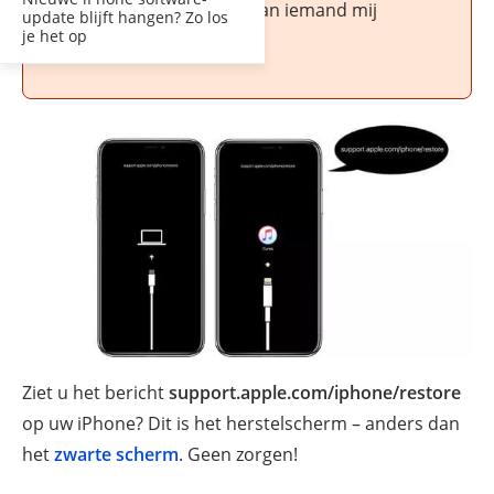
logo en een USB-kabel. kan iemand mij
update blijft hangen? Zo los
je het op
helpen?
Ziet u het bericht
support.apple.com/iphone/restore
op uw iPhone? Dit is het herstelscherm – anders dan
het
zwarte scherm
. Geen zorgen!